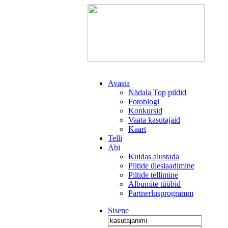
Avasta
Nädala Top pildid
Fotoblogi
Konkursid
Vaata kasutajaid
Kaart
Telli
Abi
Kuidas alustada
Piltide üleslaadimine
Piltide tellimine
Albumite tüübid
Partnerlusprogramm
Sisene