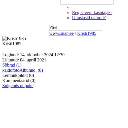
Registreeru kasutajaks
Unustasid parooli?
www.snap.ee
/
Kristi1985
Kristi1985
Loginud: 14. oktoober 2024 12:30
Liitunud: 04. aprill 2021
Sõbrad (1)
kaidofoto
Albumid
(8)
Lemmikpildid
(0)
Kommentaarid
(0)
Sulgemis nupuke