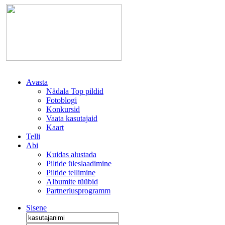
Avasta
Nädala Top pildid
Fotoblogi
Konkursid
Vaata kasutajaid
Kaart
Telli
Abi
Kuidas alustada
Piltide üleslaadimine
Piltide tellimine
Albumite tüübid
Partnerlusprogramm
Sisene