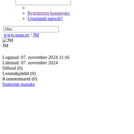
Registreeru kasutajaks
Unustasid parooli?
www.snap.ee
/
JM
JM
Loginud: 07. november 2024 11:16
Liitunud: 07. november 2024
Sõbrad
(0)
Lemmikpildid
(0)
Kommentaarid
(0)
Sulgemis nupuke