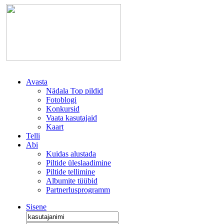
Avasta
Nädala Top pildid
Fotoblogi
Konkursid
Vaata kasutajaid
Kaart
Telli
Abi
Kuidas alustada
Piltide üleslaadimine
Piltide tellimine
Albumite tüübid
Partnerlusprogramm
Sisene