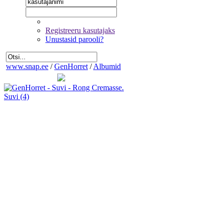
Registreeru kasutajaks
Unustasid parooli?
www.snap.ee
/
GenHorret
/
Albumid
Suvi
(4)