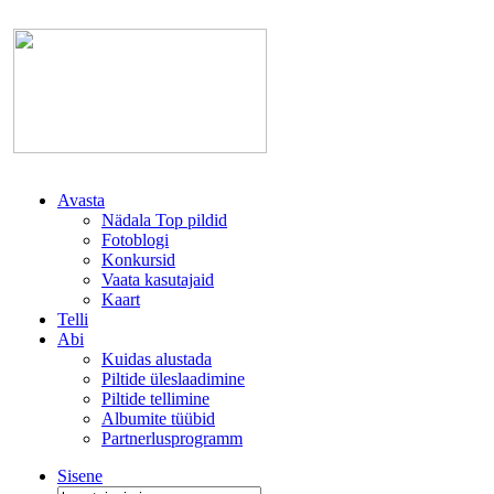
Avasta
Nädala Top pildid
Fotoblogi
Konkursid
Vaata kasutajaid
Kaart
Telli
Abi
Kuidas alustada
Piltide üleslaadimine
Piltide tellimine
Albumite tüübid
Partnerlusprogramm
Sisene