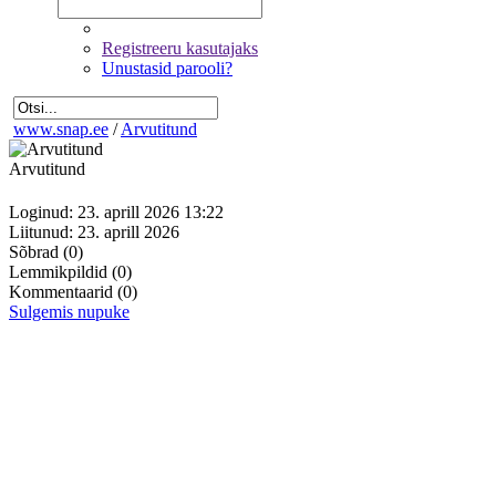
Registreeru kasutajaks
Unustasid parooli?
www.snap.ee
/
Arvutitund
Arvutitund
Loginud: 23. aprill 2026 13:22
Liitunud: 23. aprill 2026
Sõbrad
(0)
Lemmikpildid
(0)
Kommentaarid
(0)
Sulgemis nupuke