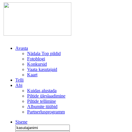
Avasta
Nädala Top pildid
Fotoblogi
Konkursid
Vaata kasutajaid
Kaart
Telli
Abi
Kuidas alustada
Piltide üleslaadimine
Piltide tellimine
Albumite tüübid
Partnerlusprogramm
Sisene