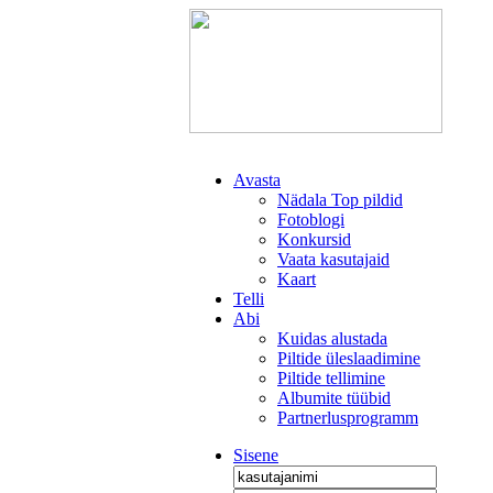
Avasta
Nädala Top pildid
Fotoblogi
Konkursid
Vaata kasutajaid
Kaart
Telli
Abi
Kuidas alustada
Piltide üleslaadimine
Piltide tellimine
Albumite tüübid
Partnerlusprogramm
Sisene