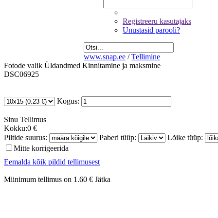
Registreeru kasutajaks
Unustasid parooli?
www.snap.ee
/
Tellimine
Fotode valik
Üldandmed
Kinnitamine ja maksmine
DSC06925
Kogus:
Sinu
Tellimus
Kokku:
0 €
Piltide suurus:
Paberi tüüp:
Lõike tüüp:
Mitte korrigeerida
Eemalda kõik pildid tellimusest
Miinimum tellimus on 1.60 €
Jätka