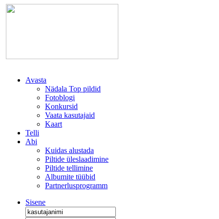
Avasta
Nädala Top pildid
Fotoblogi
Konkursid
Vaata kasutajaid
Kaart
Telli
Abi
Kuidas alustada
Piltide üleslaadimine
Piltide tellimine
Albumite tüübid
Partnerlusprogramm
Sisene