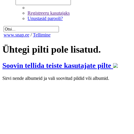
Registreeru kasutajaks
Unustasid parooli?
www.snap.ee
/
Tellimine
Ühtegi pilti pole lisatud.
Soovin tellida teiste kasutajate pilte
Sirvi nende albumeid ja vali soovitud pildid või albumid.