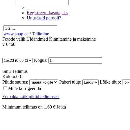
Registreeru kasutajaks
Unustasid parooli?
www.snap.ee
/
Tellimine
Fotode valik
Üldandmed
Kinnitamine ja maksmine
v-6460
Kogus:
Sinu
Tellimus
Kokku:
0 €
Piltide suurus:
Paberi tüüp:
Lõike tüüp:
Mitte korrigeerida
Eemalda kõik pildid tellimusest
Miinimum tellimus on 1.60 €
Jätka