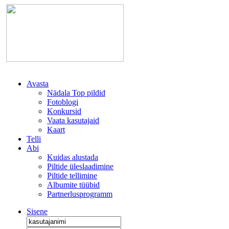
Avasta
Nädala Top pildid
Fotoblogi
Konkursid
Vaata kasutajaid
Kaart
Telli
Abi
Kuidas alustada
Piltide üleslaadimine
Piltide tellimine
Albumite tüübid
Partnerlusprogramm
Sisene