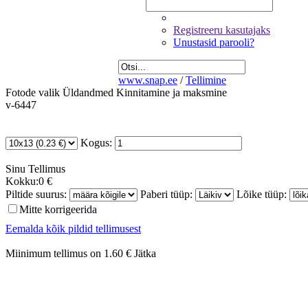
Registreeru kasutajaks
Unustasid parooli?
www.snap.ee
/
Tellimine
Fotode valik
Üldandmed
Kinnitamine ja maksmine
v-6447
Kogus:
Sinu
Tellimus
Kokku:
0 €
Piltide suurus:
Paberi tüüp:
Lõike tüüp:
Mitte korrigeerida
Eemalda kõik pildid tellimusest
Miinimum tellimus on 1.60 €
Jätka