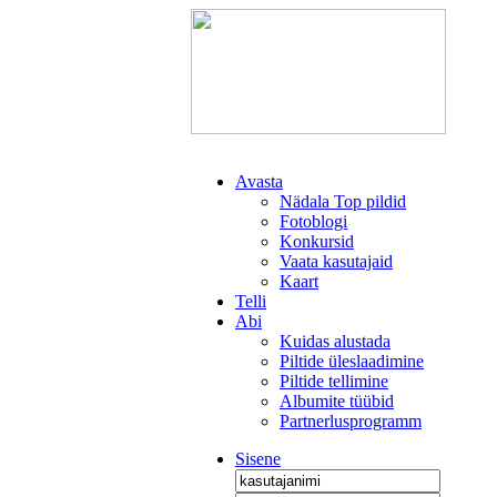
Avasta
Nädala Top pildid
Fotoblogi
Konkursid
Vaata kasutajaid
Kaart
Telli
Abi
Kuidas alustada
Piltide üleslaadimine
Piltide tellimine
Albumite tüübid
Partnerlusprogramm
Sisene