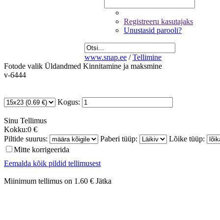
Registreeru kasutajaks
Unustasid parooli?
www.snap.ee
/
Tellimine
Fotode valik
Üldandmed
Kinnitamine ja maksmine
v-6444
Kogus:
Sinu
Tellimus
Kokku:
0 €
Piltide suurus:
Paberi tüüp:
Lõike tüüp:
Mitte korrigeerida
Eemalda kõik pildid tellimusest
Miinimum tellimus on 1.60 €
Jätka