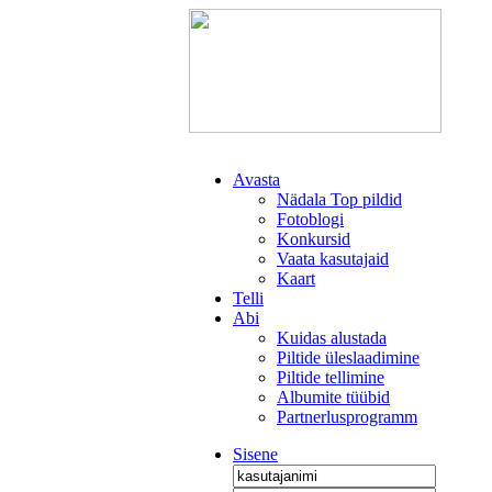
Avasta
Nädala Top pildid
Fotoblogi
Konkursid
Vaata kasutajaid
Kaart
Telli
Abi
Kuidas alustada
Piltide üleslaadimine
Piltide tellimine
Albumite tüübid
Partnerlusprogramm
Sisene