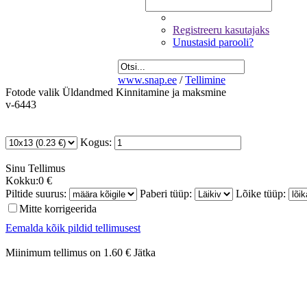
Registreeru kasutajaks
Unustasid parooli?
www.snap.ee
/
Tellimine
Fotode valik
Üldandmed
Kinnitamine ja maksmine
v-6443
Kogus:
Sinu
Tellimus
Kokku:
0 €
Piltide suurus:
Paberi tüüp:
Lõike tüüp:
Mitte korrigeerida
Eemalda kõik pildid tellimusest
Miinimum tellimus on 1.60 €
Jätka