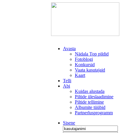
Avasta
Nädala Top pildid
Fotoblogi
Konkursid
Vaata kasutajaid
Kaart
Telli
Abi
Kuidas alustada
Piltide üleslaadimine
Piltide tellimine
Albumite tüübid
Partnerlusprogramm
Sisene