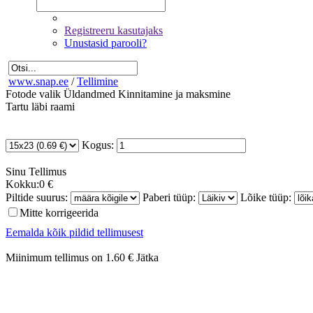
Registreeru kasutajaks
Unustasid parooli?
www.snap.ee
/
Tellimine
Fotode valik
Üldandmed
Kinnitamine ja maksmine
Tartu läbi raami
Kogus:
Sinu
Tellimus
Kokku:
0 €
Piltide suurus:
Paberi tüüp:
Lõike tüüp:
Mitte korrigeerida
Eemalda kõik pildid tellimusest
Miinimum tellimus on 1.60 €
Jätka