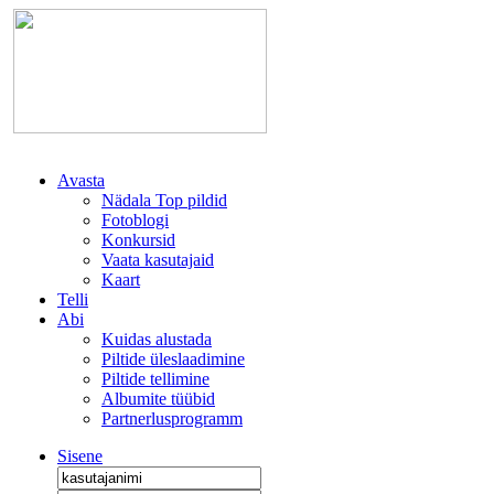
Avasta
Nädala Top pildid
Fotoblogi
Konkursid
Vaata kasutajaid
Kaart
Telli
Abi
Kuidas alustada
Piltide üleslaadimine
Piltide tellimine
Albumite tüübid
Partnerlusprogramm
Sisene