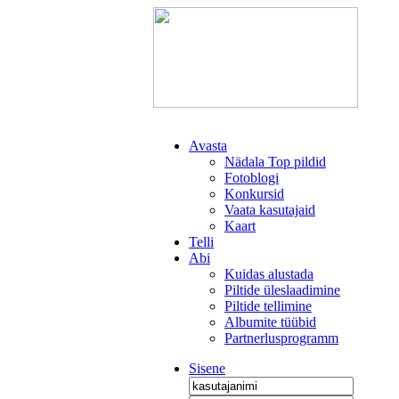
Avasta
Nädala Top pildid
Fotoblogi
Konkursid
Vaata kasutajaid
Kaart
Telli
Abi
Kuidas alustada
Piltide üleslaadimine
Piltide tellimine
Albumite tüübid
Partnerlusprogramm
Sisene