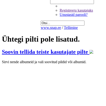
Registreeru kasutajaks
Unustasid parooli?
www.snap.ee
/
Tellimine
Ühtegi pilti pole lisatud.
Soovin tellida teiste kasutajate pilte
Sirvi nende albumeid ja vali soovitud pildid või albumid.