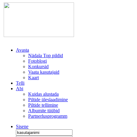
Avasta
Nädala Top pildid
Fotoblogi
Konkursid
Vaata kasutajaid
Kaart
Telli
Abi
Kuidas alustada
Piltide üleslaadimine
Piltide tellimine
Albumite tüübid
Partnerlusprogramm
Sisene