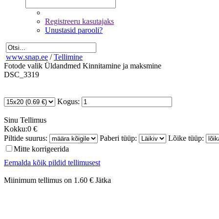
Registreeru kasutajaks
Unustasid parooli?
www.snap.ee
/
Tellimine
Fotode valik
Üldandmed
Kinnitamine ja maksmine
DSC_3319
Kogus:
Sinu
Tellimus
Kokku:
0 €
Piltide suurus:
Paberi tüüp:
Lõike tüüp:
Mitte korrigeerida
Eemalda kõik pildid tellimusest
Miinimum tellimus on 1.60 €
Jätka