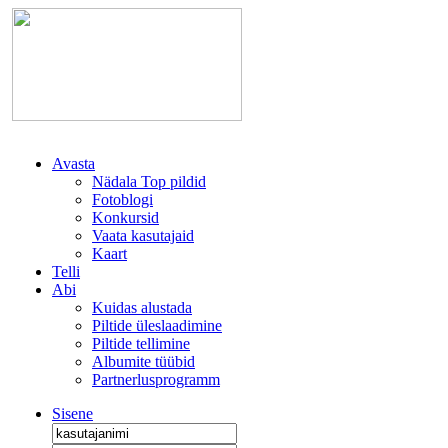
Avasta
Nädala Top pildid
Fotoblogi
Konkursid
Vaata kasutajaid
Kaart
Telli
Abi
Kuidas alustada
Piltide üleslaadimine
Piltide tellimine
Albumite tüübid
Partnerlusprogramm
Sisene