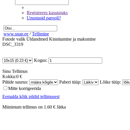
Registreeru kasutajaks
Unustasid parooli?
www.snap.ee
/
Tellimine
Fotode valik
Üldandmed
Kinnitamine ja maksmine
DSC_3319
Kogus:
Sinu
Tellimus
Kokku:
0 €
Piltide suurus:
Paberi tüüp:
Lõike tüüp:
Mitte korrigeerida
Eemalda kõik pildid tellimusest
Miinimum tellimus on 1.60 €
Jätka