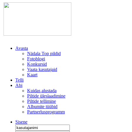
Avasta
Nädala Top pildid
Fotoblogi
Konkursid
Vaata kasutajaid
Kaart
Telli
Abi
Kuidas alustada
Piltide üleslaadimine
Piltide tellimine
Albumite tüübid
Partnerlusprogramm
Sisene