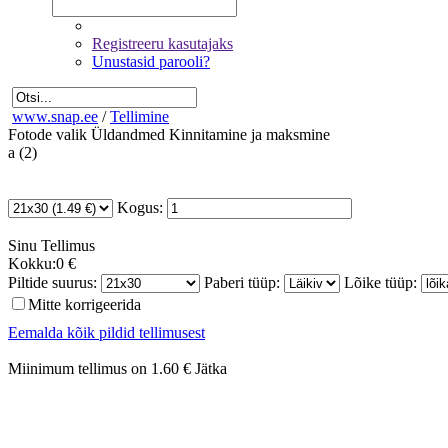
Registreeru kasutajaks
Unustasid parooli?
www.snap.ee
/
Tellimine
Fotode valik
Üldandmed
Kinnitamine ja maksmine
a (2)
Kogus:
Sinu
Tellimus
Kokku:
0 €
Piltide suurus:
Paberi tüüp:
Lõike tüüp:
Mitte korrigeerida
Eemalda kõik pildid tellimusest
Miinimum tellimus on 1.60 €
Jätka