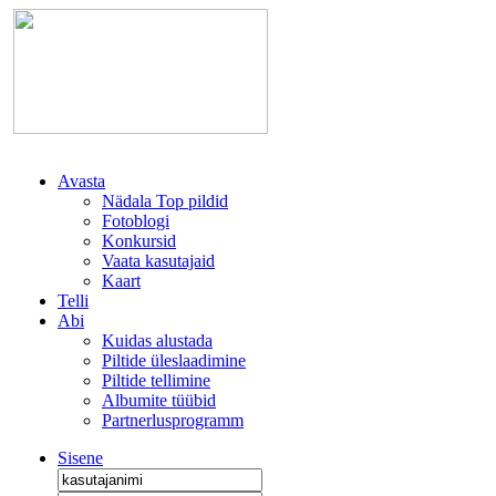
Avasta
Nädala Top pildid
Fotoblogi
Konkursid
Vaata kasutajaid
Kaart
Telli
Abi
Kuidas alustada
Piltide üleslaadimine
Piltide tellimine
Albumite tüübid
Partnerlusprogramm
Sisene