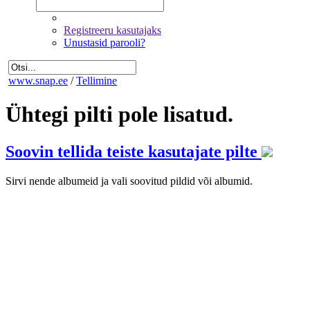
Registreeru kasutajaks
Unustasid parooli?
www.snap.ee
/
Tellimine
Ühtegi pilti pole lisatud.
Soovin tellida teiste kasutajate pilte
Sirvi nende albumeid ja vali soovitud pildid või albumid.