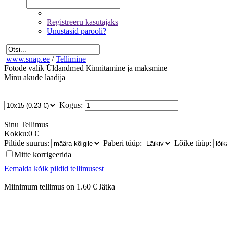
Registreeru kasutajaks
Unustasid parooli?
www.snap.ee
/
Tellimine
Fotode valik
Üldandmed
Kinnitamine ja maksmine
Minu akude laadija
Kogus:
Sinu
Tellimus
Kokku:
0 €
Piltide suurus:
Paberi tüüp:
Lõike tüüp:
Mitte korrigeerida
Eemalda kõik pildid tellimusest
Miinimum tellimus on 1.60 €
Jätka