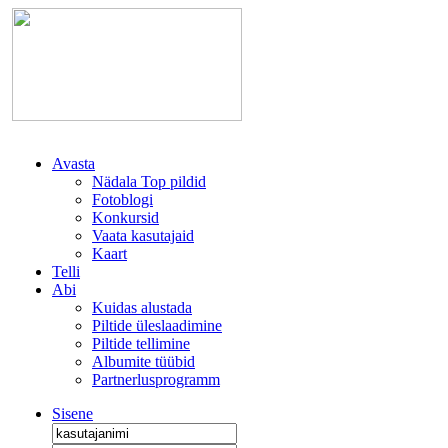
Avasta
Nädala Top pildid
Fotoblogi
Konkursid
Vaata kasutajaid
Kaart
Telli
Abi
Kuidas alustada
Piltide üleslaadimine
Piltide tellimine
Albumite tüübid
Partnerlusprogramm
Sisene