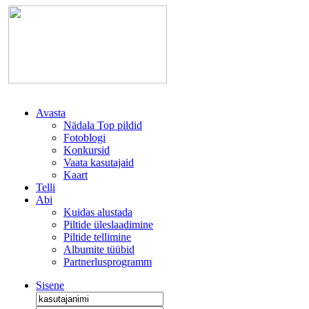
Avasta
Nädala Top pildid
Fotoblogi
Konkursid
Vaata kasutajaid
Kaart
Telli
Abi
Kuidas alustada
Piltide üleslaadimine
Piltide tellimine
Albumite tüübid
Partnerlusprogramm
Sisene