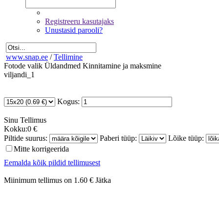
Registreeru kasutajaks
Unustasid parooli?
www.snap.ee
/
Tellimine
Fotode valik
Üldandmed
Kinnitamine ja maksmine
viljandi_1
Kogus:
Sinu
Tellimus
Kokku:
0 €
Piltide suurus:
Paberi tüüp:
Lõike tüüp:
Mitte korrigeerida
Eemalda kõik pildid tellimusest
Miinimum tellimus on 1.60 €
Jätka