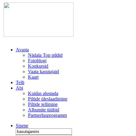
Avasta
Nädala Top pildid
Fotoblogi
Konkursid
Vaata kasutajaid
Kaart
Telli
Abi
Kuidas alustada
Piltide üleslaadimine
Piltide tellimine
Albumite tüübid
Partnerlusprogramm
Sisene