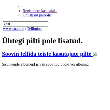
Registreeru kasutajaks
Unustasid parooli?
www.snap.ee
/
Tellimine
Ühtegi pilti pole lisatud.
Soovin tellida teiste kasutajate pilte
Sirvi nende albumeid ja vali soovitud pildid või albumid.