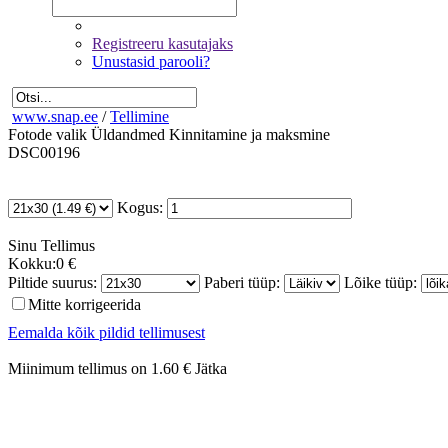
Registreeru kasutajaks
Unustasid parooli?
www.snap.ee
/
Tellimine
Fotode valik
Üldandmed
Kinnitamine ja maksmine
DSC00196
Kogus:
Sinu
Tellimus
Kokku:
0 €
Piltide suurus:
Paberi tüüp:
Lõike tüüp:
Mitte korrigeerida
Eemalda kõik pildid tellimusest
Miinimum tellimus on 1.60 €
Jätka