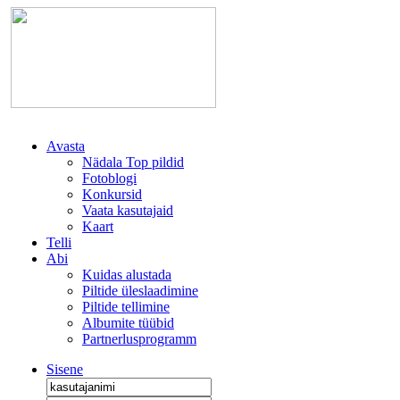
Avasta
Nädala Top pildid
Fotoblogi
Konkursid
Vaata kasutajaid
Kaart
Telli
Abi
Kuidas alustada
Piltide üleslaadimine
Piltide tellimine
Albumite tüübid
Partnerlusprogramm
Sisene