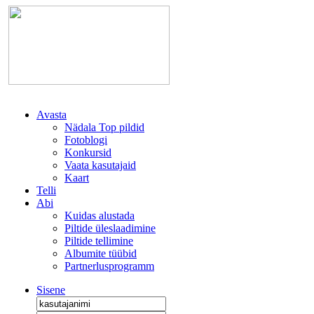
Avasta
Nädala Top pildid
Fotoblogi
Konkursid
Vaata kasutajaid
Kaart
Telli
Abi
Kuidas alustada
Piltide üleslaadimine
Piltide tellimine
Albumite tüübid
Partnerlusprogramm
Sisene