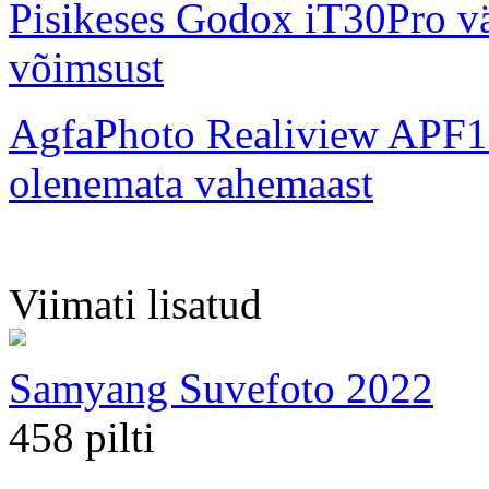
Pisikeses Godox iT30Pro väl
võimsust
AgfaPhoto Realiview APF1
olenemata vahemaast
Viimati lisatud
Samyang Suvefoto 2022
458 pilti