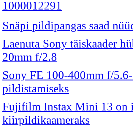
Snäpi pildipangas saad nüüd
Laenuta Sony täiskaader hü
20mm f/2.8
Sony FE 100-400mm f/5.6-8
pildistamiseks
Fujifilm Instax Mini 13 on 
kiirpildikaameraks