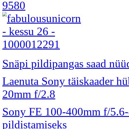
Snäpi pildipangas saad nüüd
Laenuta Sony täiskaader hü
20mm f/2.8
Sony FE 100-400mm f/5.6-8
pildistamiseks