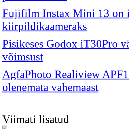
Fujifilm Instax Mini 13 on 
kiirpildikaameraks
Pisikeses Godox iT30Pro väl
võimsust
AgfaPhoto Realiview APF1
olenemata vahemaast
Viimati lisatud