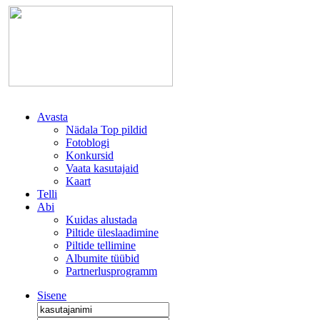
Avasta
Nädala Top pildid
Fotoblogi
Konkursid
Vaata kasutajaid
Kaart
Telli
Abi
Kuidas alustada
Piltide üleslaadimine
Piltide tellimine
Albumite tüübid
Partnerlusprogramm
Sisene