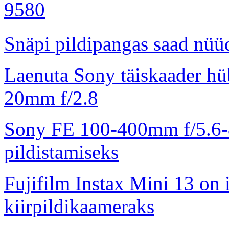
Snäpi pildipangas saad nüüd
Laenuta Sony täiskaader hü
20mm f/2.8
Sony FE 100-400mm f/5.6-8
pildistamiseks
Fujifilm Instax Mini 13 on 
kiirpildikaameraks