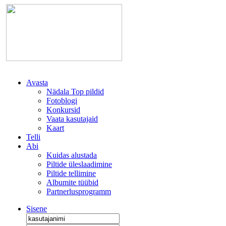
Avasta
Nädala Top pildid
Fotoblogi
Konkursid
Vaata kasutajaid
Kaart
Telli
Abi
Kuidas alustada
Piltide üleslaadimine
Piltide tellimine
Albumite tüübid
Partnerlusprogramm
Sisene