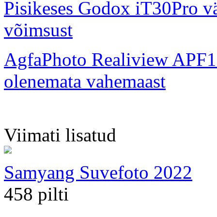
Pisikeses Godox iT30Pro väl
võimsust
AgfaPhoto Realiview APF1
olenemata vahemaast
Viimati lisatud
Samyang Suvefoto 2022
458 pilti