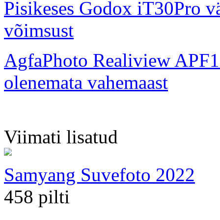
Pisikeses Godox iT30Pro väl
võimsust
AgfaPhoto Realiview APF1
olenemata vahemaast
Viimati lisatud
Samyang Suvefoto 2022
458 pilti