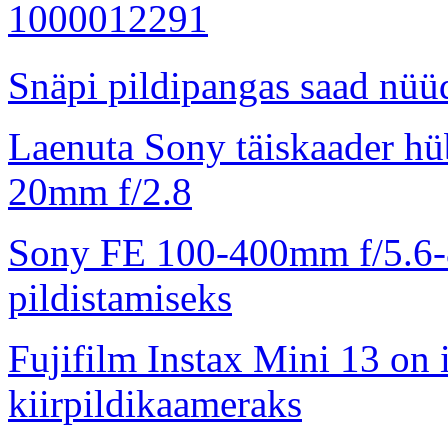
Snäpi pildipangas saad nüüd
Laenuta Sony täiskaader hü
20mm f/2.8
Sony FE 100-400mm f/5.6-8
pildistamiseks
Fujifilm Instax Mini 13 on 
kiirpildikaameraks