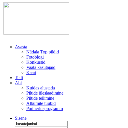
Avasta
Nädala Top pildid
Fotoblogi
Konkursid
Vaata kasutajaid
Kaart
Telli
Abi
Kuidas alustada
Piltide üleslaadimine
Piltide tellimine
Albumite tüübid
Partnerlusprogramm
Sisene