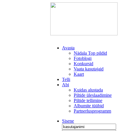
Avasta
Nädala Top pildid
Fotoblogi
Konkursid
Vaata kasutajaid
Kaart
Telli
Abi
Kuidas alustada
Piltide üleslaadimine
Piltide tellimine
Albumite tüübid
Partnerlusprogramm
Sisene