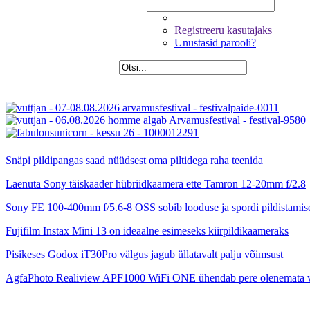
Registreeru kasutajaks
Unustasid parooli?
Snäpi pildipangas saad nüüdsest oma piltidega raha teenida
Laenuta Sony täiskaader hübriidkaamera ette Tamron 12-20mm f/2.8
Sony FE 100-400mm f/5.6-8 OSS sobib looduse ja spordi pildistamis
Fujifilm Instax Mini 13 on ideaalne esimeseks kiirpildikaameraks
Pisikeses Godox iT30Pro välgus jagub üllatavalt palju võimsust
AgfaPhoto Realiview APF1000 WiFi ONE ühendab pere olenemata 