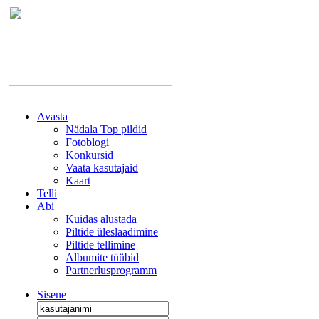
Avasta
Nädala Top pildid
Fotoblogi
Konkursid
Vaata kasutajaid
Kaart
Telli
Abi
Kuidas alustada
Piltide üleslaadimine
Piltide tellimine
Albumite tüübid
Partnerlusprogramm
Sisene