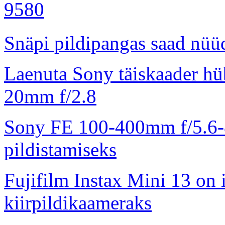
Snäpi pildipangas saad nüüd
Laenuta Sony täiskaader hü
20mm f/2.8
Sony FE 100-400mm f/5.6-8
pildistamiseks
Fujifilm Instax Mini 13 on 
kiirpildikaameraks