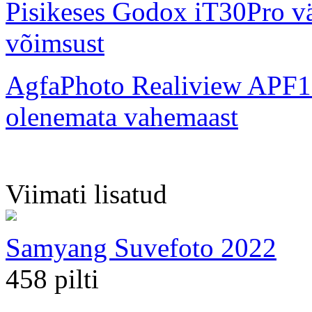
Pisikeses Godox iT30Pro väl
võimsust
AgfaPhoto Realiview APF1
olenemata vahemaast
Viimati lisatud
Samyang Suvefoto 2022
458 pilti