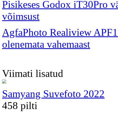
Pisikeses Godox iT30Pro väl
võimsust
AgfaPhoto Realiview APF1
olenemata vahemaast
Viimati lisatud
Samyang Suvefoto 2022
458 pilti