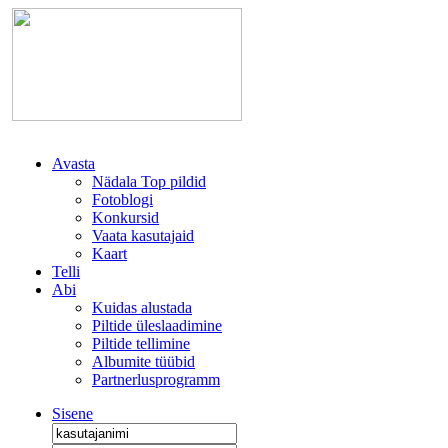
Avasta
Nädala Top pildid
Fotoblogi
Konkursid
Vaata kasutajaid
Kaart
Telli
Abi
Kuidas alustada
Piltide üleslaadimine
Piltide tellimine
Albumite tüübid
Partnerlusprogramm
Sisene