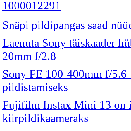
Snäpi pildipangas saad nüüd
Laenuta Sony täiskaader hü
20mm f/2.8
Sony FE 100-400mm f/5.6-8
pildistamiseks
Fujifilm Instax Mini 13 on 
kiirpildikaameraks