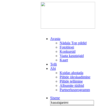
Avasta
Nädala Top pildid
Fotoblogi
Konkursid
Vaata kasutajaid
Kaart
Telli
Abi
Kuidas alustada
Piltide üleslaadimine
Piltide tellimine
Albumite tüübid
Partnerlusprogramm
Sisene