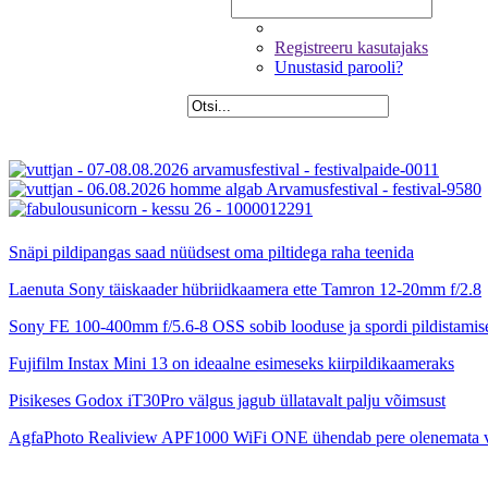
Registreeru kasutajaks
Unustasid parooli?
Snäpi pildipangas saad nüüdsest oma piltidega raha teenida
Laenuta Sony täiskaader hübriidkaamera ette Tamron 12-20mm f/2.8
Sony FE 100-400mm f/5.6-8 OSS sobib looduse ja spordi pildistamis
Fujifilm Instax Mini 13 on ideaalne esimeseks kiirpildikaameraks
Pisikeses Godox iT30Pro välgus jagub üllatavalt palju võimsust
AgfaPhoto Realiview APF1000 WiFi ONE ühendab pere olenemata 