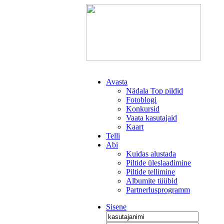
Avasta
Nädala Top pildid
Fotoblogi
Konkursid
Vaata kasutajaid
Kaart
Telli
Abi
Kuidas alustada
Piltide üleslaadimine
Piltide tellimine
Albumite tüübid
Partnerlusprogramm
Sisene