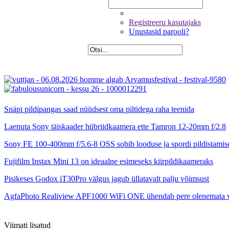
Registreeru kasutajaks
Unustasid parooli?
Snäpi pildipangas saad nüüdsest oma piltidega raha teenida
Laenuta Sony täiskaader hübriidkaamera ette Tamron 12-20mm f/2.8
Sony FE 100-400mm f/5.6-8 OSS sobib looduse ja spordi pildistamis
Fujifilm Instax Mini 13 on ideaalne esimeseks kiirpildikaameraks
Pisikeses Godox iT30Pro välgus jagub üllatavalt palju võimsust
AgfaPhoto Realiview APF1000 WiFi ONE ühendab pere olenemata 
Viimati lisatud