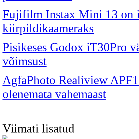
Fujifilm Instax Mini 13 on 
kiirpildikaameraks
Pisikeses Godox iT30Pro väl
võimsust
AgfaPhoto Realiview APF1
olenemata vahemaast
Viimati lisatud