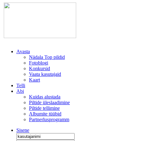
Avasta
Nädala Top pildid
Fotoblogi
Konkursid
Vaata kasutajaid
Kaart
Telli
Abi
Kuidas alustada
Piltide üleslaadimine
Piltide tellimine
Albumite tüübid
Partnerlusprogramm
Sisene