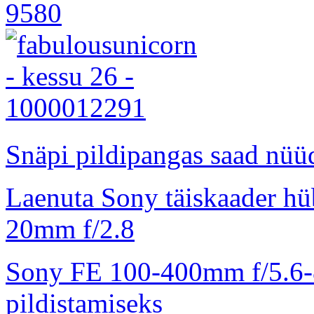
Snäpi pildipangas saad nüüd
Laenuta Sony täiskaader hü
20mm f/2.8
Sony FE 100-400mm f/5.6-8
pildistamiseks