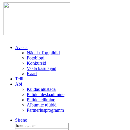
Avasta
Nädala Top pildid
Fotoblogi
Konkursid
Vaata kasutajaid
Kaart
Telli
Abi
Kuidas alustada
Piltide üleslaadimine
Piltide tellimine
Albumite tüübid
Partnerlusprogramm
Sisene