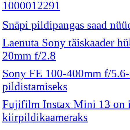
Snäpi pildipangas saad nüüd
Laenuta Sony täiskaader hü
20mm f/2.8
Sony FE 100-400mm f/5.6-8
pildistamiseks
Fujifilm Instax Mini 13 on 
kiirpildikaameraks