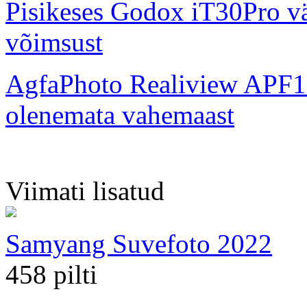
Pisikeses Godox iT30Pro väl
võimsust
AgfaPhoto Realiview APF1
olenemata vahemaast
Viimati lisatud
Samyang Suvefoto 2022
458 pilti