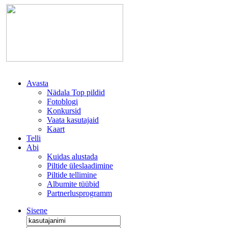
Avasta
Nädala Top pildid
Fotoblogi
Konkursid
Vaata kasutajaid
Kaart
Telli
Abi
Kuidas alustada
Piltide üleslaadimine
Piltide tellimine
Albumite tüübid
Partnerlusprogramm
Sisene