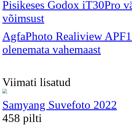
Pisikeses Godox iT30Pro väl
võimsust
AgfaPhoto Realiview APF1
olenemata vahemaast
Viimati lisatud
Samyang Suvefoto 2022
458 pilti