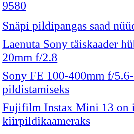
Snäpi pildipangas saad nüüd
Laenuta Sony täiskaader hü
20mm f/2.8
Sony FE 100-400mm f/5.6-8
pildistamiseks
Fujifilm Instax Mini 13 on 
kiirpildikaameraks