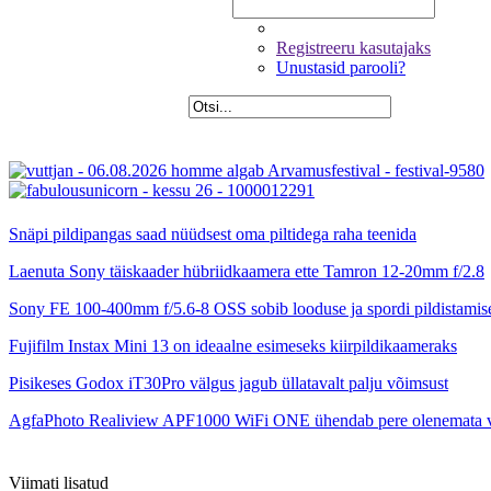
Registreeru kasutajaks
Unustasid parooli?
Snäpi pildipangas saad nüüdsest oma piltidega raha teenida
Laenuta Sony täiskaader hübriidkaamera ette Tamron 12-20mm f/2.8
Sony FE 100-400mm f/5.6-8 OSS sobib looduse ja spordi pildistamis
Fujifilm Instax Mini 13 on ideaalne esimeseks kiirpildikaameraks
Pisikeses Godox iT30Pro välgus jagub üllatavalt palju võimsust
AgfaPhoto Realiview APF1000 WiFi ONE ühendab pere olenemata 
Viimati lisatud