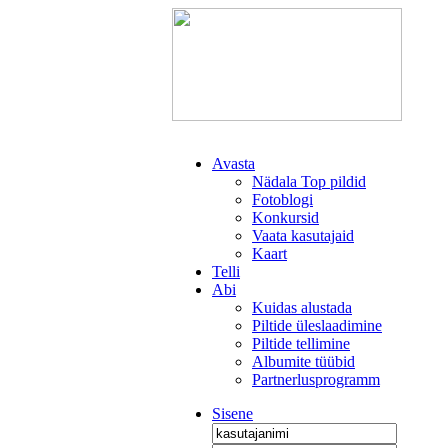
Avasta
Nädala Top pildid
Fotoblogi
Konkursid
Vaata kasutajaid
Kaart
Telli
Abi
Kuidas alustada
Piltide üleslaadimine
Piltide tellimine
Albumite tüübid
Partnerlusprogramm
Sisene