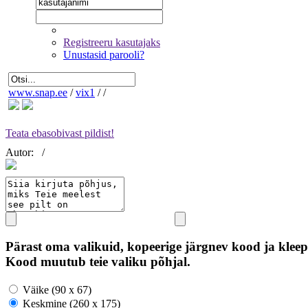
Registreeru kasutajaks
Unustasid parooli?
www.snap.ee
/
vix1
/
/
Teata ebasobivast pildist!
Autor:
/
Pärast oma valikuid, kopeerige järgnev kood ja kleep
Kood muutub teie valiku põhjal.
Väike (90 x 67)
Keskmine (260 x 175)