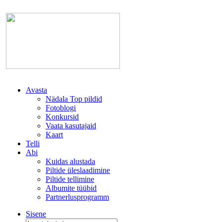
Avasta
Nädala Top pildid
Fotoblogi
Konkursid
Vaata kasutajaid
Kaart
Telli
Abi
Kuidas alustada
Piltide üleslaadimine
Piltide tellimine
Albumite tüübid
Partnerlusprogramm
Sisene