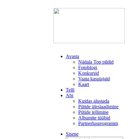
Avasta
Nädala Top pildid
Fotoblogi
Konkursid
Vaata kasutajaid
Kaart
Telli
Abi
Kuidas alustada
Piltide üleslaadimine
Piltide tellimine
Albumite tüübid
Partnerlusprogramm
Sisene