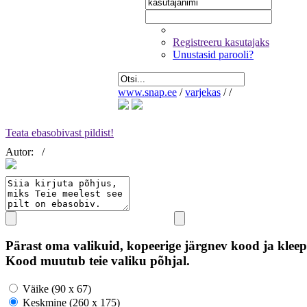
Registreeru kasutajaks
Unustasid parooli?
www.snap.ee
/
varjekas
/
/
Teata ebasobivast pildist!
Autor:
/
Pärast oma valikuid, kopeerige järgnev kood ja kleep
Kood muutub teie valiku põhjal.
Väike (90 x 67)
Keskmine (260 x 175)