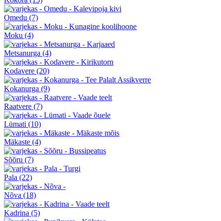
Omedu
(7)
Moku
(4)
Metsanurga
(4)
Kodavere
(20)
Kokanurga
(9)
Raatvere
(7)
Lümati
(10)
Mäkaste
(4)
Sõõru
(7)
Pala
(22)
Nõva
(18)
Kadrina
(5)