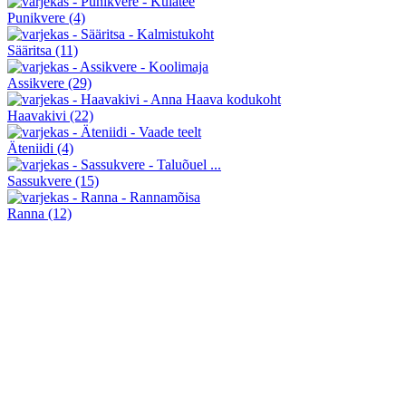
Punikvere
(4)
Sääritsa
(11)
Assikvere
(29)
Haavakivi
(22)
Äteniidi
(4)
Sassukvere
(15)
Ranna
(12)