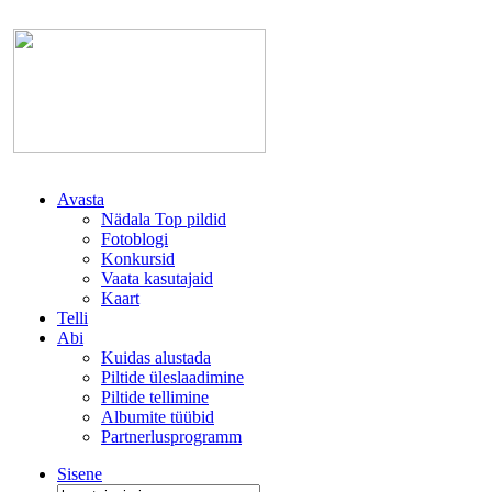
Avasta
Nädala Top pildid
Fotoblogi
Konkursid
Vaata kasutajaid
Kaart
Telli
Abi
Kuidas alustada
Piltide üleslaadimine
Piltide tellimine
Albumite tüübid
Partnerlusprogramm
Sisene