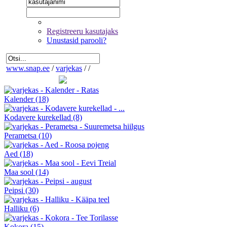
Registreeru kasutajaks
Unustasid parooli?
www.snap.ee
/
varjekas
/
/
Kalender
(18)
Kodavere kurekellad
(8)
Perametsa
(10)
Aed
(18)
Maa sool
(14)
Peipsi
(30)
Halliku
(6)
Kokora
(15)