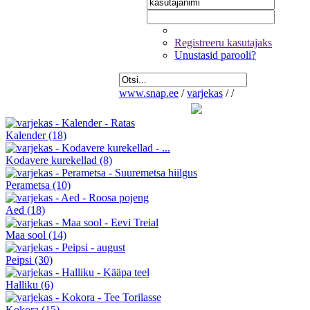
Registreeru kasutajaks
Unustasid parooli?
www.snap.ee
/
varjekas
/
/
Kalender
(18)
Kodavere kurekellad
(8)
Perametsa
(10)
Aed
(18)
Maa sool
(14)
Peipsi
(30)
Halliku
(6)
Kokora
(15)