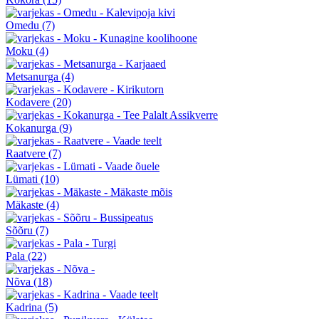
Omedu
(7)
Moku
(4)
Metsanurga
(4)
Kodavere
(20)
Kokanurga
(9)
Raatvere
(7)
Lümati
(10)
Mäkaste
(4)
Sõõru
(7)
Pala
(22)
Nõva
(18)
Kadrina
(5)