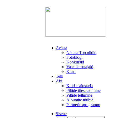
Avasta
Nädala Top pildid
Fotoblogi
Konkursid
Vaata kasutajaid
Kaart
Telli
Abi
Kuidas alustada
Piltide üleslaadimine
Piltide tellimine
Albumite tüübid
Partnerlusprogramm
Sisene