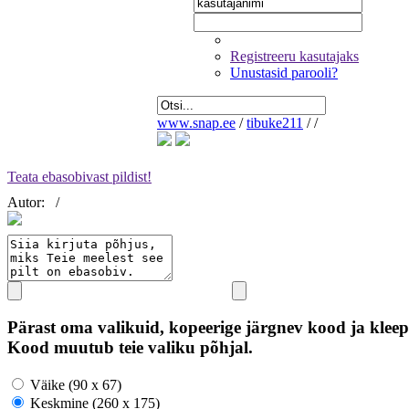
Registreeru kasutajaks
Unustasid parooli?
www.snap.ee
/
tibuke211
/
/
Teata ebasobivast pildist!
Autor:
/
Pärast oma valikuid, kopeerige järgnev kood ja kleep
Kood muutub teie valiku põhjal.
Väike (90 x 67)
Keskmine (260 x 175)