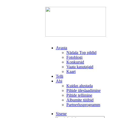
Avasta
Nädala Top pildid
Fotoblogi
Konkursid
Vaata kasutajaid
Kaart
Telli
Abi
Kuidas alustada
Piltide üleslaadimine
Piltide tellimine
Albumite tüübid
Partnerlusprogramm
Sisene