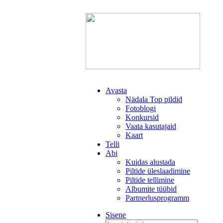
Avasta
Nädala Top pildid
Fotoblogi
Konkursid
Vaata kasutajaid
Kaart
Telli
Abi
Kuidas alustada
Piltide üleslaadimine
Piltide tellimine
Albumite tüübid
Partnerlusprogramm
Sisene