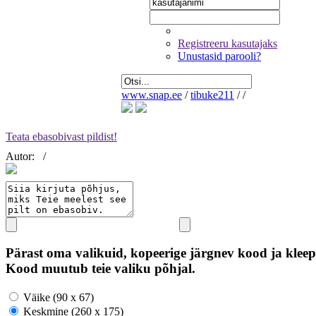
Registreeru kasutajaks
Unustasid parooli?
www.snap.ee
/
tibuke211
/
/
Teata ebasobivast pildist!
Autor:
/
Pärast oma valikuid, kopeerige järgnev kood ja kleep
Kood muutub teie valiku põhjal.
Väike (90 x 67)
Keskmine (260 x 175)