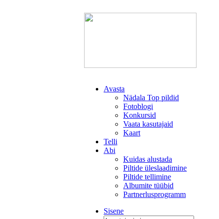
Avasta
Nädala Top pildid
Fotoblogi
Konkursid
Vaata kasutajaid
Kaart
Telli
Abi
Kuidas alustada
Piltide üleslaadimine
Piltide tellimine
Albumite tüübid
Partnerlusprogramm
Sisene