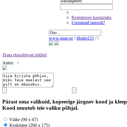
Registreeru kasutajaks
Unustasid parooli?
www.snap.ee
/
tibuke211
/
/
Teata ebasobivast pildist!
Autor:
/
Pärast oma valikuid, kopeerige järgnev kood ja kleep
Kood muutub teie valiku põhjal.
Väike (90 x 67)
Keskmine (260 x 175)