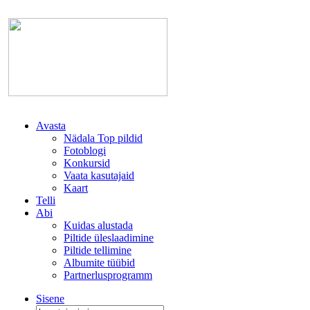
Avasta
Nädala Top pildid
Fotoblogi
Konkursid
Vaata kasutajaid
Kaart
Telli
Abi
Kuidas alustada
Piltide üleslaadimine
Piltide tellimine
Albumite tüübid
Partnerlusprogramm
Sisene