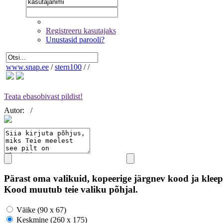
Registreeru kasutajaks
Unustasid parooli?
www.snap.ee
/
stern100
/
/
Teata ebasobivast pildist!
Autor:
/
Pärast oma valikuid, kopeerige järgnev kood ja kleep
Kood muutub teie valiku põhjal.
Väike (90 x 67)
Keskmine (260 x 175)