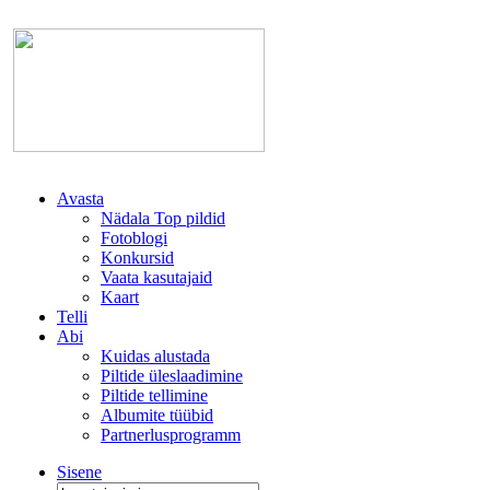
Avasta
Nädala Top pildid
Fotoblogi
Konkursid
Vaata kasutajaid
Kaart
Telli
Abi
Kuidas alustada
Piltide üleslaadimine
Piltide tellimine
Albumite tüübid
Partnerlusprogramm
Sisene