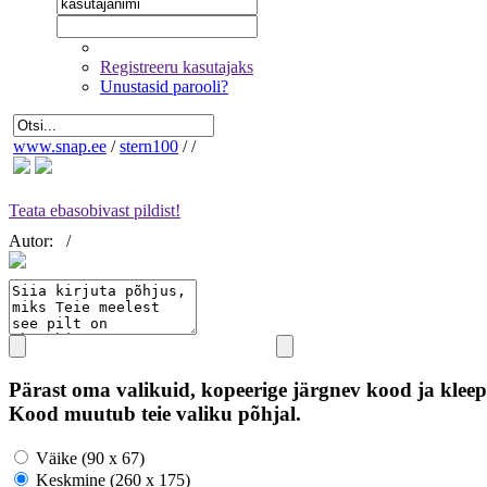
Registreeru kasutajaks
Unustasid parooli?
www.snap.ee
/
stern100
/
/
Teata ebasobivast pildist!
Autor:
/
Pärast oma valikuid, kopeerige järgnev kood ja kleep
Kood muutub teie valiku põhjal.
Väike (90 x 67)
Keskmine (260 x 175)