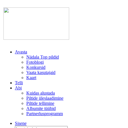
Avasta
Nädala Top pildid
Fotoblogi
Konkursid
Vaata kasutajaid
Kaart
Telli
Abi
Kuidas alustada
Piltide üleslaadimine
Piltide tellimine
Albumite tüübid
Partnerlusprogramm
Sisene