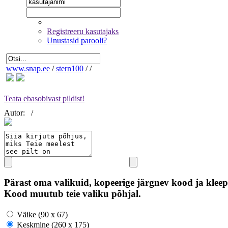
Registreeru kasutajaks
Unustasid parooli?
www.snap.ee
/
stern100
/
/
Teata ebasobivast pildist!
Autor:
/
Pärast oma valikuid, kopeerige järgnev kood ja kleep
Kood muutub teie valiku põhjal.
Väike (90 x 67)
Keskmine (260 x 175)