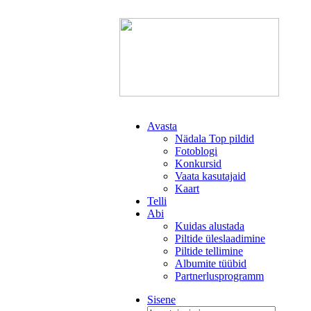
Avasta
Nädala Top pildid
Fotoblogi
Konkursid
Vaata kasutajaid
Kaart
Telli
Abi
Kuidas alustada
Piltide üleslaadimine
Piltide tellimine
Albumite tüübid
Partnerlusprogramm
Sisene