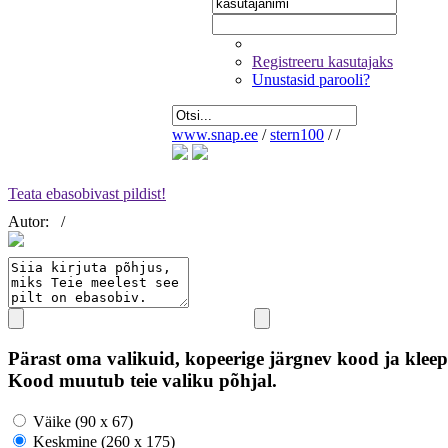
Registreeru kasutajaks
Unustasid parooli?
www.snap.ee
/
stern100
/
/
Teata ebasobivast pildist!
Autor:
/
Pärast oma valikuid, kopeerige järgnev kood ja kleep
Kood muutub teie valiku põhjal.
Väike (90 x 67)
Keskmine (260 x 175)