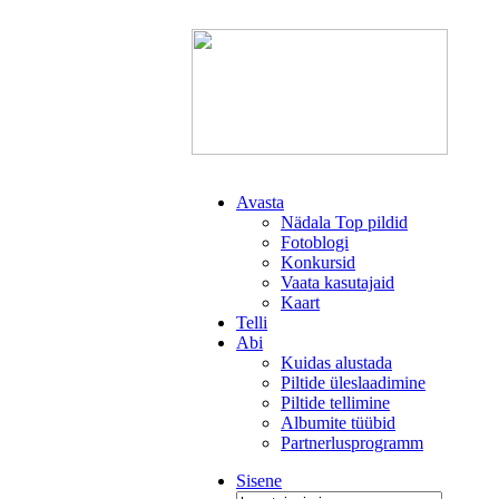
Avasta
Nädala Top pildid
Fotoblogi
Konkursid
Vaata kasutajaid
Kaart
Telli
Abi
Kuidas alustada
Piltide üleslaadimine
Piltide tellimine
Albumite tüübid
Partnerlusprogramm
Sisene