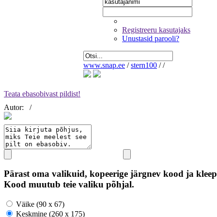
Registreeru kasutajaks
Unustasid parooli?
www.snap.ee
/
stern100
/
/
Teata ebasobivast pildist!
Autor:
/
Pärast oma valikuid, kopeerige järgnev kood ja kleep
Kood muutub teie valiku põhjal.
Väike (90 x 67)
Keskmine (260 x 175)