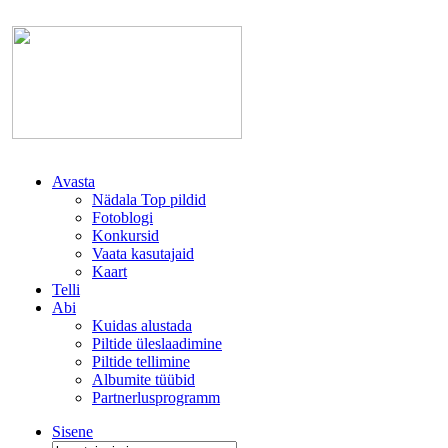
Avasta
Nädala Top pildid
Fotoblogi
Konkursid
Vaata kasutajaid
Kaart
Telli
Abi
Kuidas alustada
Piltide üleslaadimine
Piltide tellimine
Albumite tüübid
Partnerlusprogramm
Sisene