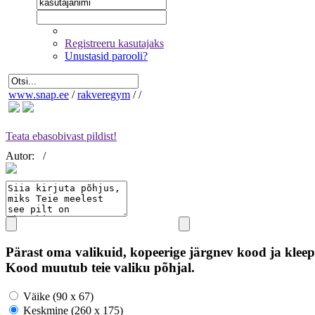
Registreeru kasutajaks
Unustasid parooli?
www.snap.ee
/
rakveregym
/
/
Teata ebasobivast pildist!
Autor:
/
Pärast oma valikuid, kopeerige järgnev kood ja kleep
Kood muutub teie valiku põhjal.
Väike (90 x 67)
Keskmine (260 x 175)