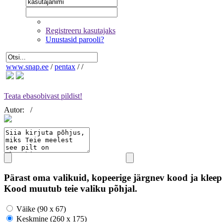
Registreeru kasutajaks
Unustasid parooli?
www.snap.ee
/
pentax
/
/
Teata ebasobivast pildist!
Autor:
/
Pärast oma valikuid, kopeerige järgnev kood ja kleep
Kood muutub teie valiku põhjal.
Väike (90 x 67)
Keskmine (260 x 175)