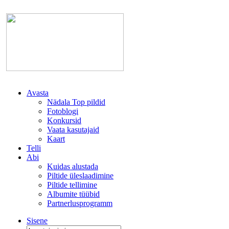
Avasta
Nädala Top pildid
Fotoblogi
Konkursid
Vaata kasutajaid
Kaart
Telli
Abi
Kuidas alustada
Piltide üleslaadimine
Piltide tellimine
Albumite tüübid
Partnerlusprogramm
Sisene