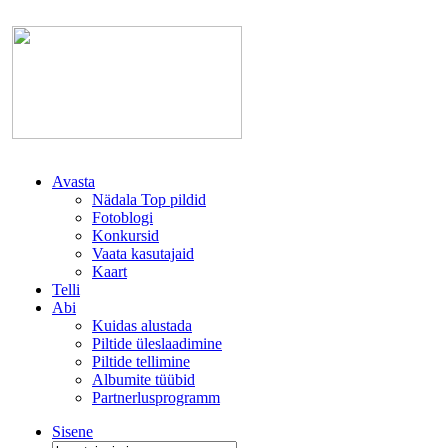
Avasta
Nädala Top pildid
Fotoblogi
Konkursid
Vaata kasutajaid
Kaart
Telli
Abi
Kuidas alustada
Piltide üleslaadimine
Piltide tellimine
Albumite tüübid
Partnerlusprogramm
Sisene