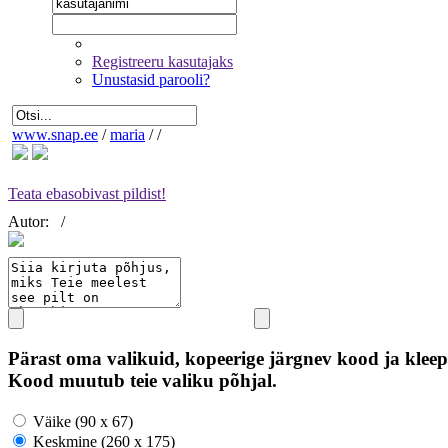
Registreeru kasutajaks
Unustasid parooli?
www.snap.ee
/
maria
/
/
Teata ebasobivast pildist!
Autor:
/
Pärast oma valikuid, kopeerige järgnev kood ja kleep
Kood muutub teie valiku põhjal.
Väike (90 x 67)
Keskmine (260 x 175)