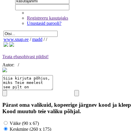
Registreeru kasutajaks
Unustasid parooli?
www.snap.ee
/
madd
/
/
Teata ebasobivast pildist!
Autor:
/
Pärast oma valikuid, kopeerige järgnev kood ja kleep
Kood muutub teie valiku põhjal.
Väike (90 x 67)
Keskmine (260 x 175)