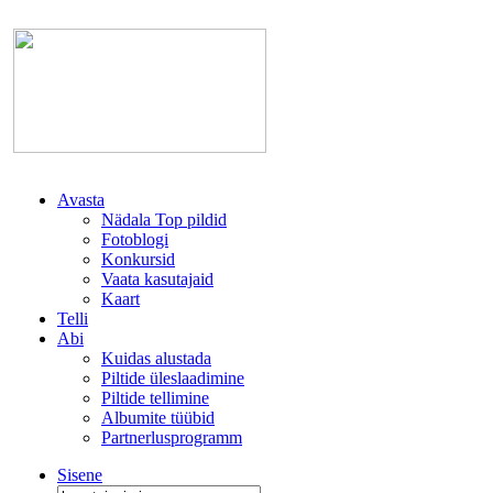
Avasta
Nädala Top pildid
Fotoblogi
Konkursid
Vaata kasutajaid
Kaart
Telli
Abi
Kuidas alustada
Piltide üleslaadimine
Piltide tellimine
Albumite tüübid
Partnerlusprogramm
Sisene